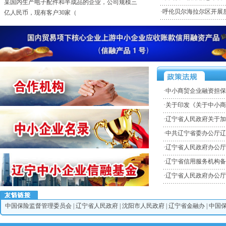
某国内生产电子配件和半成品的企业，公司规模三
·
呼伦贝尔海拉尔区开展质
亿人民币，现有客户30家（
·某外商投资，全球财富500强化工企业
某外商投资，全球财富500强化工企业，企业规模年
销售10亿人民币。客户
·电子行业，高科技专利技术拥有者的民营企业
某电子行业，高科技专利技术拥有者的民营企业，
销售规模5亿人民币。客户群
·
中小商贸企业融资担保
·电子行业，某电子消费品的外资企业
·
关于印发《关于中小商
某电子行业，电子消费品（液晶电视）的外资企
业，销售规模10亿人民币。客
·
辽宁省人民政府关于加
·
中共辽宁省委办公厅辽
·
辽宁省人民政府办公厅
·
辽宁省信用服务机构备
·
辽宁省人民政府办公厅
中国保险监督管理委员会
|
辽宁省人民政府
|
沈阳市人民政府
|
辽宁省金融办
|
中国