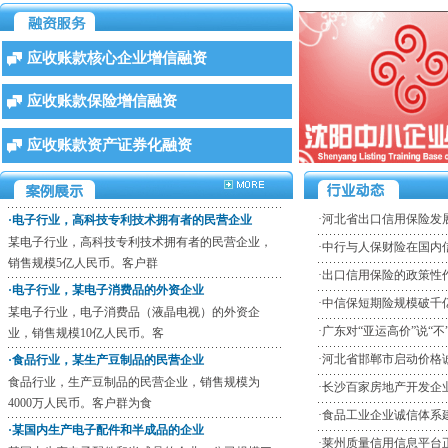
·食品行业，某生产豆制品的民营企业
食品行业，生产豆制品的民营企业，销售规模为
4000万人民币。客户群为食
应收账款核心企业增信融资
·某国内生产电子配件和半成品的企业
应收账款保险增信融资
某国内生产电子配件和半成品的企业，公司规模三
亿人民币，现有客户30家（
应收账款资产证券化融资
·某外商投资，全球财富500强化工企业
某外商投资，全球财富500强化工企业，企业规模年
销售10亿人民币。客户
·
河北省出口信用保险发
·电子行业，高科技专利技术拥有者的民营企业
某电子行业，高科技专利技术拥有者的民营企业，
·
中行与人保财险在国内
销售规模5亿人民币。客户群
·
出口信用保险的政策性
·电子行业，某电子消费品的外资企业
·
中信保短期险规模破千
某电子行业，电子消费品（液晶电视）的外资企
·
广东对“亚运高价”说“不
业，销售规模10亿人民币。客
·
河北省邯郸市启动价格
·食品行业，某生产豆制品的民营企业
食品行业，生产豆制品的民营企业，销售规模为
·
长沙百家房地产开发企
4000万人民币。客户群为食
·
食品工业企业诚信体系
·某国内生产电子配件和半成品的企业
·
莱州质量信用信息平台