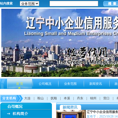
站内搜索
首 页
公司概况
业务范围
新闻资讯
政
大连
|
鞍山
|
抚顺
|
本溪
|
丹东
|
锦州
|
营口
|
辽宁中小企业信用服
发布于：2025/10/28 14: