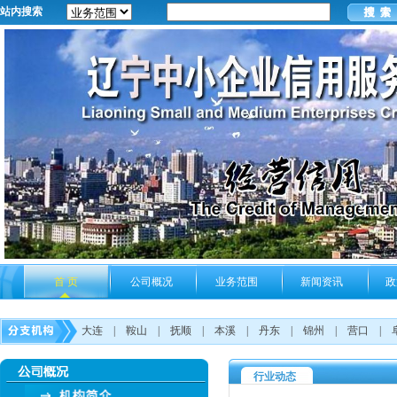
站内搜索
首 页
公司概况
业务范围
新闻资讯
政
大连
|
鞍山
|
抚顺
|
本溪
|
丹东
|
锦州
|
营口
|
行业动态