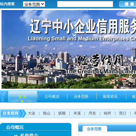
站内搜索
首 页
公司概况
业务范围
新闻资讯
政
大连
|
鞍山
|
抚顺
|
本溪
|
丹东
|
锦州
|
营口
|
业务范围