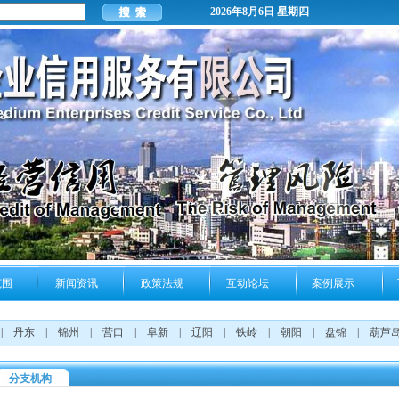
2026年8月6日 星期四
范围
新闻资讯
政策法规
互动论坛
案例展示
|
丹东
|
锦州
|
营口
|
阜新
|
辽阳
|
铁岭
|
朝阳
|
盘锦
|
葫芦
分支机构