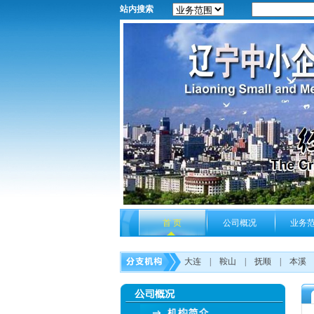
站内搜索
首 页
公司概况
业务
大连
|
鞍山
|
抚顺
|
本溪